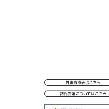
7月1日からの面会時間拡大に
ついて
〒004-0051 札幌市厚別区厚別中央1条
TEL：
011-801-1212
/FAX：011-801
-
外来診療表はこちら
訪問看護についてはこちら