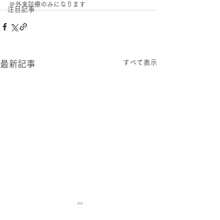
※外来診療のみになります
注目記事
すべて表示
最新記事
発熱外来のweb予約を開
2026年6月1日