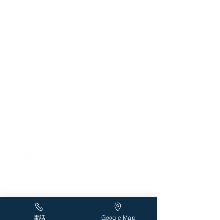
始しました。
熱外来のweb予
予定です。
発熱･風邪症状等のある患者
発熱･風邪症状の
様へ (完全予約制) 発熱外来
へ (完全予約制) 
の受診について 当院では、
受診について 当
感染リスクを減少させるため
染リスクを減少さ
｢発熱患者｣と｢一般外来患者｣
｢発熱患者｣と｢一
の導線を区別しています。発
の導線を区別して
熱外来は完全予約制です。
熱外来は完全予約
直接来院せずにお電話または
直接来院せずにお
WEB予約をお願いします。
をお願いします。 ～
診療対象 高校生以上で、次
6月1日(月)からw
の症状のある方 発熱、風邪
予定 ～ 診療対象
症状 感染の疑われる胃腸炎
上で発熱・風邪症
〒004-0051 札幌市厚別区厚別中央1条6丁目2-5
嘔吐 詳細はこちら Web
方。
TEL：
011-801-1212
/FAX：011-801
-1213
予約のご利用方法
外来診療表はこちら
電話
Google Map