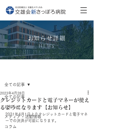
​お知らせ詳細
NEWS
記事
全ての記事
2023年4月28日
全ての記事
クレジットカードと電子マネーが使え
るようになります【お知らせ】
お知らせ
2021年4月1日よりクレジットカードと電子マネ
メディア・活動情報
ーでの決済が可能になります。
コラム