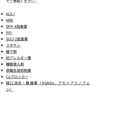
でご参照ください。
ACE-I
ARB
DPP-4阻害薬
PPI
SGLT-2阻害薬
スタチン
緩下剤
抗アレルギー薬
睡眠導入剤
尿酸生成抑制薬
Caブロッカー
経口消炎・鎮痛薬（NSAIDs、アセトアミノフェ
ン）