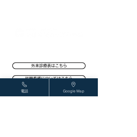
〒004-0051 札幌市厚別区厚別中央1条6丁目2-5
TEL：
011-801-1212
/FAX：011-801
-1213
外来診療表はこちら
訪問看護についてはこちら
電話
Google Map