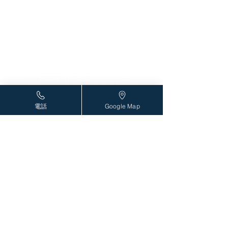
〒004-0051 札幌市厚別区厚別中央1条6丁目2-5
電話
Google Map
TEL：
011-801-1212
/FAX：011-801
-1213
外来診療表はこちら
訪問看護についてはこちら