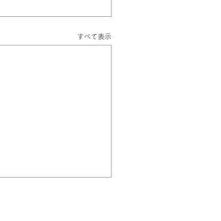
すべて表示
26年6月1日(月)から発熱
のweb予約を開始予定で