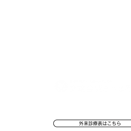
7月1日からの面会時間拡大に
ついて
〒004-0051 札幌市厚別区厚別中央1条
TEL：
011-801-1212
/FAX：011-801
-
外来診療表はこちら