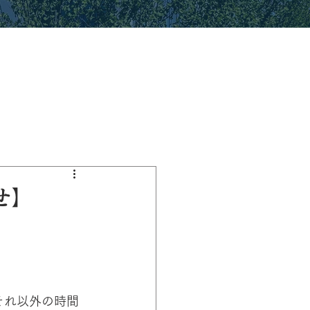
せ】
。
それ以外の時間