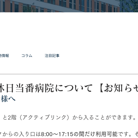
動情報
コラム
注目記事
）休日当番病院について【お知ら
者様へ
）と2階（アクティブリンク）から入ることができます
クからの入り口は
8:00～17:15の間だけ利用可能
です。