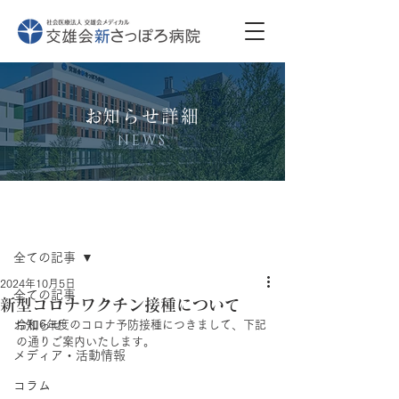
​お知らせ詳細
NEWS
記事
全ての記事
2024年10月5日
全ての記事
新型コロナワクチン接種について
お知らせ
令和6年度のコロナ予防接種につきまして、下記
の通りご案内いたします。
メディア・活動情報
コラム