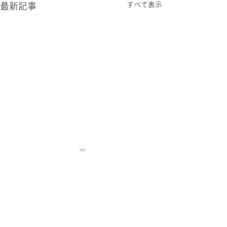
すべて表示
最新記事
発熱外来のweb予約を開
2026年6月1日
始しました。
熱外来のweb予
予定です。
発熱･風邪症状等のある患者
発熱･風邪症状の
様へ (完全予約制) 発熱外来
へ (完全予約制) 
の受診について 当院では、
受診について 当