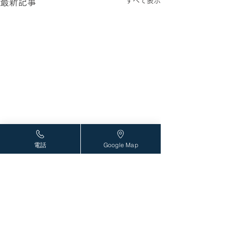
すべて表示
最新記事
電話
Google Map
発熱外来のweb予約を開
2026年6月1日
始しました。
熱外来のweb予
予定です。
発熱･風邪症状等のある患者
発熱･風邪症状の
様へ (完全予約制) 発熱外来
へ (完全予約制) 
の受診について 当院では、
受診について 当