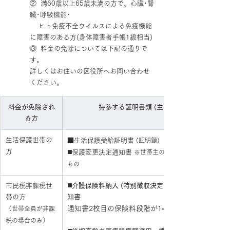
②  満60歳以上65歳未満の方で、心臓･腎
臓･呼吸機能･
　 ヒト免疫不全ウイルスによる免疫機能
に障害のある方(身体障害者手帳1級相当)
③  料金の免除については下記の通りで
す。
詳しくはお住いの区役所へお問い合わせ
ください。
料金が免除され
持参する証明書類 (主なもの)
る方
生活保護世帯の
■生活保護受給証明書 
(証明額) 
方
◼️保護変更決定通知書
 ※世帯主のみ。一番近い月の
もの
市民税非課税世
◼️
介護保険料納入 (特別徴収決定・変更・停止)通
帯の方
知書
通知書2枚目の保険料段階が1~3段階の方
（世帯全員が非課
税の場合のみ）