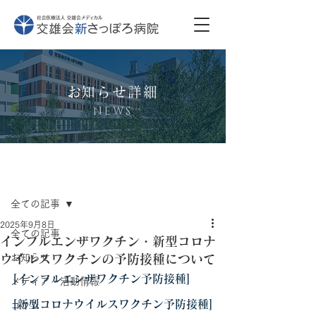
​お知らせ詳細
NEWS
記事
全ての記事
2025年9月8日
全ての記事
インフルエンザワクチン・新型コロナ
ウイルスワクチンの予防接種について
お知らせ
[インフルエンザワクチン予防接種]
メディア・活動情報
[新型コロナウイルスワクチン予防接種]
コラム