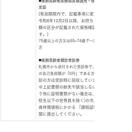
◼️
後期高齢者医療限度額適用・標準負担額減額認
定証
(有効期限内で、記載事項に変更がないもの。 
令和6年12月2日以降、お持ちでない方は限度
額の区分が記載された資格確認書が必要で
す。) 
75歳以上の方又は65~74歳で一定の障がいのある
方
◼️
後期高齢者健診受診券
札幌市から送付された受診券で、 後期高齢者健診
の自己負担額が「0円」である方
診の方は受診時に回収しています)
※上記書類の紛失や該当しない場合などによ
り他に証明書類がない場合は、世帯全員分(高
校生以下の世帯員を除く)の市民税・ 道民税・
森林環境税にかかる 「課税証明書」を医療機
関に提出してください。