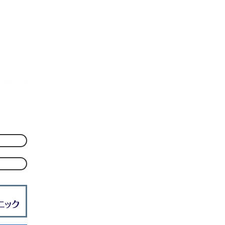
筆した「消化管感染症のすべ
腸ア
て2025」が発刊されました
発刊
【メディア・活動情報】
活動
6丁目2-5
1213