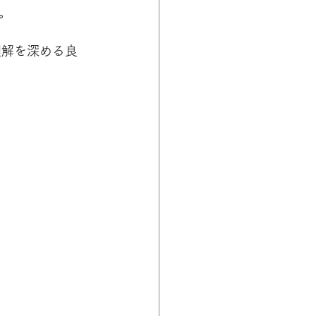
。
理解を深める良