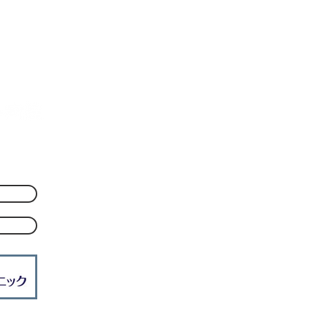
筆した「消化管感染症のすべ
井理
て2025」が発刊されました
した
【メディア・活動情報】
6丁目2-5
1213