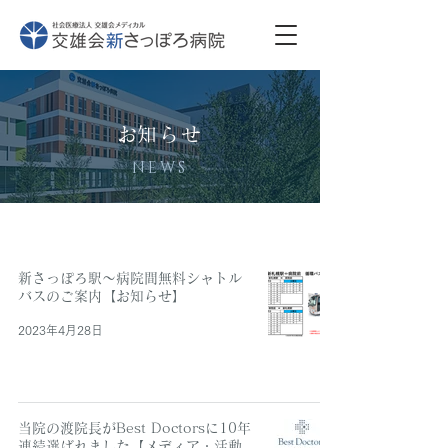
​お知らせ
NEWS
新さっぽろ駅～病院間無料シャトル
バスのご案内【お知らせ】
2023年4月28日
当院の渡院長がBest Doctorsに10年
連続選ばれました【メディア・活動