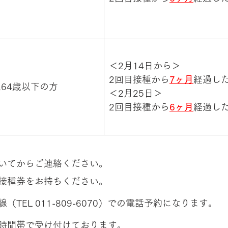
​＜2月14日から＞
2回目接種から
7ヶ月
経過し
上64歳以下の方
＜2月25日＞
2回目接種から
6ヶ月
経過し
いてからご連絡ください。
接種券をお持ちください。
TEL 011-809-6070）での電話予約になります。
時間帯で受け付けております。