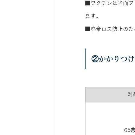
■ワクチンは当面フ
ます。
■廃棄ロス防止のた
②かかりつけ
​
​6