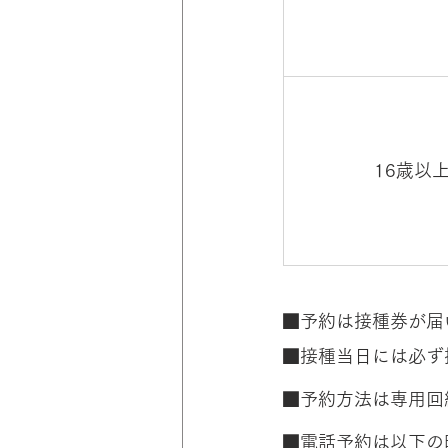
​16歳以
■予約は接種券が届
■接種当日には必ず
■予約方法は専用回線（
■電話予約は以下の