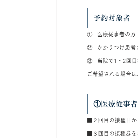
予約対象者
①   医療従事者の方
②   かかりつけ患者
③   当院で1・2
ご希望される場合は
①医療従事者
■２回目の接種日か
■３回目の接種券を