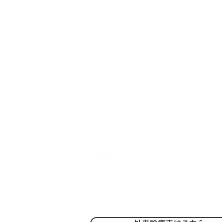
7月1日からの面会時間拡大に
ついて
〒004-0051 札幌市厚別区厚別中央1条
TEL：
011-801-1212
/FAX：011-801
-