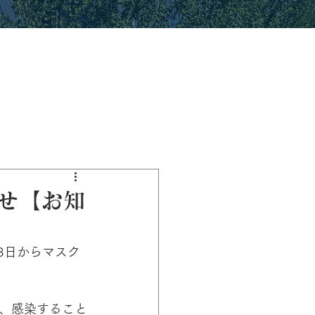
せ【お知
3日からマスク
、感染すること