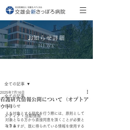
​お知らせ詳細
NEWS
記事
全ての記事
2025年7月16日
全ての記事
看護研究情報公開について（オプトア
ウト）
お知らせ
人を対象とする研究を行う際には、原則として
メディア・活動情報
対象となる方から直接同意を頂くことが必要と
コラム
なりますが、既に得られている情報を使用する