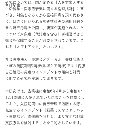
研究については、国が定める「人を対象とする
注目記事
生命科学・医学的研究に関する倫理指針」に基
づき、対象となる方から直接同意を頂く代わり
に、研究に用いられる調査情報等の利用目的を
含む研究内容を公開し、研究が実施されること
について対象者（代諾者を含む）が拒否できる
機会を保障することが必要とされています。こ
れを「オプトアウト」といいます。
社会医療法人　交雄会メディカル　交雄会新さ
っぽろ病院3階西病棟(地域ケア病棟)では「内服
自己管理の患者のインシデントの傾向と対策」
に関する研究を実施しております。
本研究では、当病棟に令和6年4月から令和６年
12月の間に入院されていた患者さんを対象にし
ており、入院期間中に自己管理で内服する際に
発生するインシデント（服薬ミスやヒヤリハッ
ト事例など）の傾向を分析し、より安全な服薬
支援方法を検討することを目的としています。